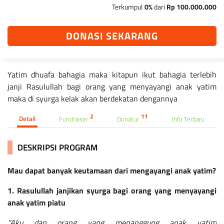
Terkumpul
0%
dari
Rp 100.000.000
DONASI SEKARANG
Yatim dhuafa bahagia maka kitapun ikut bahagia terlebih
janji Rasulullah bagi orang yang menyayangi anak yatim
maka di syurga kelak akan berdekatan dengannya
2
11
Detail
Fundraiser
Donatur
Info Terbaru
DESKRIPSI PROGRAM
Mau dapat banyak keutamaan dari mengayangi anak yatim?
1. Rasulullah janjikan syurga bagi orang yang menyayangi
anak yatim piatu
“Aku dan orang yang menanggung anak yatim