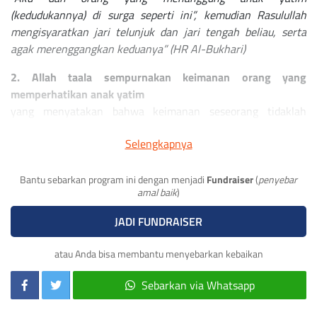
(kedudukannya) di surga seperti ini”, kemudian Rasulullah
mengisyaratkan jari telunjuk dan jari tengah beliau, serta
agak merenggangkan keduanya” (HR Al-Bukhari)
2. Allah taala sempurnakan keimanan orang yang
memperhatikan anak yatim
yang menyatakan bahwa keimanan seseorang tidaklah
sempurna jika dia tidak memperhatikan kesejahteraan orang
Selengkapnya
lain, termasuk anak yatim piatu, dan tidak memberikan
bantuan kepada mereka yang membutuhkan. (QS: Al-Ma'un
ayat 1-7)
Bantu sebarkan program ini dengan menjadi
Fundraiser
(
penyebar
amal baik
)
3. Allah taala meridoi orang yang menyayangi anak yatim
JADI FUNDRAISER
"Dan mereka memberikan makanan yang disukainya kepada
orang miskin, anak yatim dan orang yang ditawan,
atau Anda bisa membantu menyebarkan kebaikan
Sesungguhnya kami memberi makanan kepadamu hanyalah
Sebarkan via Whatsapp
untuk mengharapkan keridhaan Allah, kami tidak
menghendaki balasan dari kamu dan tidak pula (ucapan)