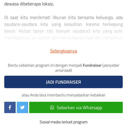
dewasa dibeberapa lokasi,
Di saat kita menikmati liburan kita bersama keluarga, ada
saudara-saudara kita yang kesulitan karena terkepung
banjir. Akibat banjir tsb, banyak saudara2 kita yang sulit
mendapatkan air bersih dan harus mengungsi dari rumahnya
dgn membawa perbekalan seadanya.
Selengkapnya
Kebutuhan primer maupun sekunder sangat berarti untuk
korban banjir. Oleh karena itu kami BMM mengajak Sahabat
Bantu sebarkan program ini dengan menjadi
Fundraiser
(
penyebar
amal baik
)
untuk menyedekahkan sebagaian rezekinya bagi saudara
kita yang terkena dampak banjir.
JADI FUNDRAISER
#AyoBerbagi
dengan salurkan donasi terbaikmu melalui
atau Anda bisa membantu menyebarkan kebaikan
Rek. Bank Muamalat (Kode : 147) :
301.007.2163
Sebarkan via Whatsapp
a.n Baitulmaal muamalat
Sosial media terkait program
Atau Click : DONATE NOW