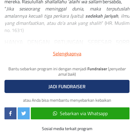
mereka. Rasulullah
shallallahu ‘alaihi wa sallam
bersabda,
“
Jika seseorang meninggal dunia, maka terputuslah
amalannya kecuali tiga perkara (yaitu):
sedekah jariyah
, ilmu
yang dimanfaatkan, atau do’a anak yang shalih
” (HR. Muslim
no. 1631)
HANYA DENGAN PATUNGAN SEBESAR 50RB
KAMU SUDAH BISA SEDEKAH AL-QUR’AN
Selengkapnya
BRAILLE
Menjadi para
hamil Al-Qur’an
dan lebih dekat
Bantu sebarkan program ini dengan menjadi
Fundraiser
(
penyebar
dengan Al-Quran adalah doa banyak tuna netra
amal baik
)
muslim, Ustad Soni salah satunya sebagai Sekjen
Pusat ITMI DKI Jakarta beliau aktif mengajar ngaji
JADI FUNDRAISER
kepada sahabat sesama tunanetra.
atau Anda bisa membantu menyebarkan kebaikan
Sebarkan via Whatsapp
Beliau adalah Yogi Madsuni atau yang lebih dikenal dengan
Ustad Soni. Beliau seorang Da’i tunanetra yang mengabdikan
Sosial media terkait program
dirinya untuk berdakwah dan memberikan motivasi kepada