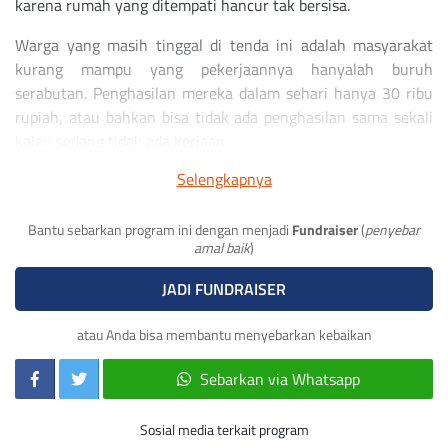
karena rumah yang ditempati hancur tak bersisa.
Warga yang masih tinggal di tenda ini adalah masyarakat
kurang mampu yang pekerjaannya hanyalah buruh
serabutan. Penghasilan mereka dalam sehari hanya 30 ribu
rupiah, atau bahkan bisa tidak ada penghasilan sama sekali
kalau sedang tidak ada kerjaan.
Selengkapnya
Bisa tinggal di rumah lagi adalah mimpi yang rasanya sulit
sekali mereka dapatkan saat ini. Jangankan membangun
rumah, untuk biaya kehidupan sehari-hari saja mereka
Bantu sebarkan program ini dengan menjadi
Fundraiser
(
penyebar
amal baik
)
sangat terbatas.
JADI FUNDRAISER
Sahabat, bantu warga korban gempa Cianjur untuk bisa
punya rumah lagi, yuk! Caranya:
atau Anda bisa membantu menyebarkan kebaikan
Klik “DONASI SEKARANG”;
Sebarkan via Whatsapp
Masukan nominal donasi;
Pilih metode pembayaran;
Dapatkan laporan melalui email
Sosial media terkait program